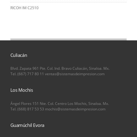
RICOH IM C2510
Culiacán
Blvd. Zapata 961 Pte. Col. Ind. Bravo Culiacán, Sinaloa. Mx.
Tel. (667) 717 80 11 ventas@sistemasdeimpresion.com
Los Mochis
Ángel Flores 151 Nte. Col. Centro Los Mochis, Sinaloa. Mx.
Tel. (668) 817 53 53 mochis@sistemasdeimpresion.com
Guamúchil Evora