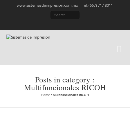
www.sistemasdeimpresion.com.mx | Tel. (667) 717 8011
Si
Ele
Posts in category :
Multifuncionales RICOH
Home
/
Multifuncionales RICOH