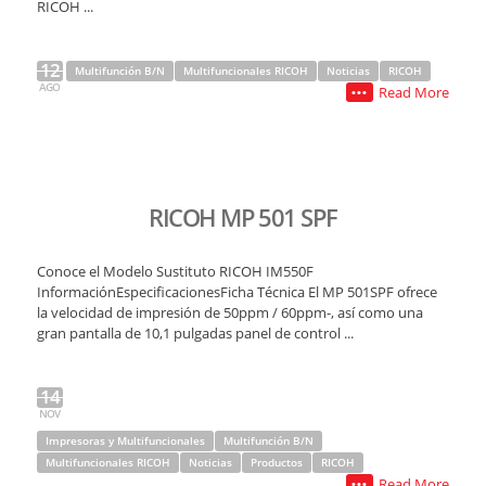
RICOH ...
12
Multifunción B/N
Multifuncionales RICOH
Noticias
RICOH
AGO
Read More
•••
RICOH MP 501 SPF
Conoce el Modelo Sustituto RICOH IM550F
InformaciónEspecificacionesFicha Técnica El MP 501SPF ofrece
la velocidad de impresión de 50ppm / 60ppm-, así como una
gran pantalla de 10,1 pulgadas panel de control ...
14
NOV
Impresoras y Multifuncionales
Multifunción B/N
Multifuncionales RICOH
Noticias
Productos
RICOH
Read More
•••