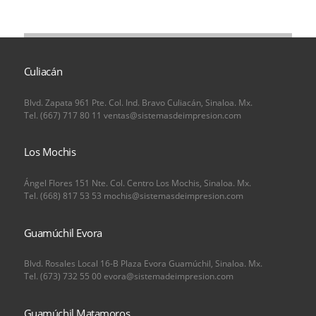
Culiacán
Blvd. Zapata 961 Pte. Col. Ind. Bravo Culiacán, Sinaloa. Mx.
Tel. (667) 717 80 11 ventas@sistemasdeimpresion.com
Los Mochis
Ángel Flores 151 Nte. Col. Centro Los Mochis, Sinaloa. Mx.
Tel. (668) 817 53 53 mochis@sistemasdeimpresion.com
Guamúchil Evora
Blvd. Rosales Local 16-B Plaza Evora Guamúchil, Sinaloa. Mx.
Tel. (673) 732 55 00 evora@sistemadeimpresion.com
Guamúchil Matamoros