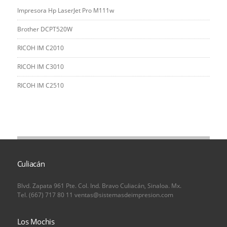
Impresora Hp LaserJet Pro M111w
Brother DCPT520W
RICOH IM C2010
RICOH IM C3010
RICOH IM C2510
Culiacán
Blvd. Zapata 961 Pte. Col. Ind. Bravo Culiacán, Sinaloa. Mx.
Tel. (667) 717 80 11 ventas@sistemasdeimpresion.com
Los Mochis