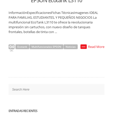
EPSON Ecotank L3110
InformaciónEspecificacionesFichas TécnicasImagenes IDEAL
PARA FAMILIAS, ESTUDIANTES, Y PEQUEÑOS NEGOCIOS La
multifuncional EcoTank L3110 te ofrece la revolucionaria
impresión sin cartuchos, con nuevo diseño de tanques
frontales, botellas de tinta con ...
04
Read More
Ecotank
Multifuncionales EPSON
Noticias
•••
DIC
ENTRADAS RECIENTES