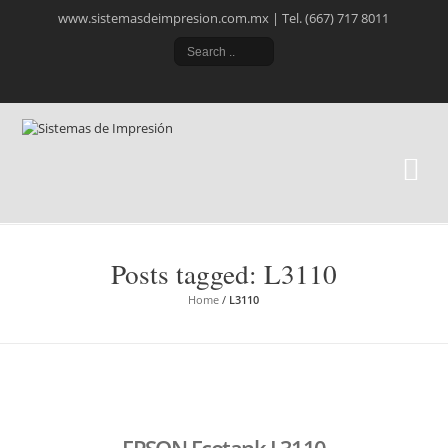
www.sistemasdeimpresion.com.mx | Tel. (667) 717 8011
Si
Ele
Posts tagged: L3110
Home
/
L3110