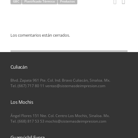
GBC
Plastificado Térmico
Productos
Los comentarios están cerrados.
Culiacán
Blvd. Zapata 961 Pte. Col. Ind. Bravo Culiacán, Sinaloa. Mx.
Tel. (667) 717 80 11 ventas@sistemasdeimpresion.com
Los Mochis
Ángel Flores 151 Nte. Col. Centro Los Mochis, Sinaloa. Mx.
Tel. (668) 817 53 53 mochis@sistemasdeimpresion.com
Guamúchil Evora