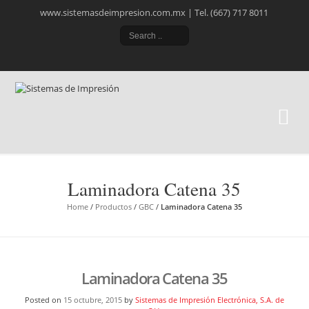
www.sistemasdeimpresion.com.mx | Tel. (667) 717 8011
Si
Ele
Laminadora Catena 35
Home
/
Productos
/
GBC
/
Laminadora Catena 35
Laminadora Catena 35
Posted on
15 octubre, 2015
by
Sistemas de Impresión Electrónica, S.A. de