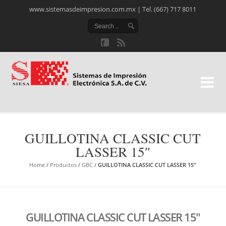
www.sistemasdeimpresion.com.mx | Tel. (667) 717 8011
Si
Ele
GUILLOTINA CLASSIC CUT
LASSER 15″
Home
/
Productos
/
GBC
/
GUILLOTINA CLASSIC CUT LASSER 15″
GUILLOTINA CLASSIC CUT LASSER 15″