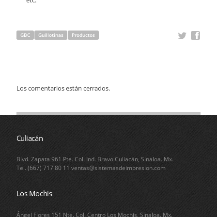
GBC
Guillotinas
Productos
Los comentarios están cerrados.
Culiacán
Blvd. Zapata 961 Pte. Col. Ind. Bravo Culiacán, Sinaloa. Mx.
Tel. (667) 717 80 11 ventas@sistemasdeimpresion.com
Los Mochis
Ángel Flores 151 Nte. Col. Centro Los Mochis, Sinaloa. Mx.