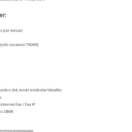
er:
es por minuto
 (sólo escaneo TWAIN)
undos (A4, modo estándar/detalle)
s
Internet Fax / Fax IP
mo 28MB