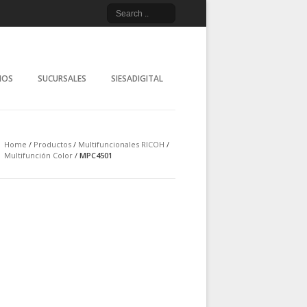
Impresión
de C.V.
CIOS
SUCURSALES
SIESADIGITAL
Home
/
Productos
/
Multifuncionales RICOH
/
Multifunción Color
/
MPC4501