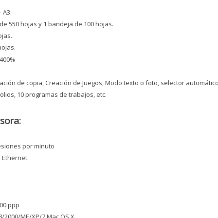
 A3.
de 550 hojas y 1 bandeja de 100 hojas.
ojas.
hojas.
 400%
ción de copia, Creación de Juegos, Modo texto o foto, selector automátic
olios, 10 programas de trabajos, etc.
sora:
resiones por minuto
 Ethernet.
200 ppp
98/2000/ME/XP/7 Mac OS X