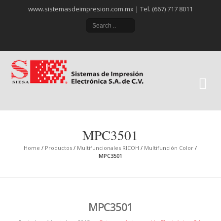
www.sistemasdeimpresion.com.mx | Tel. (667) 717 8011
Si
Ele
MPC3501
Home
/
Productos
/
Multifuncionales RICOH
/
Multifunción Color
/
MPC3501
MPC3501