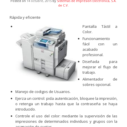
Posted on
14 octubre, 2015
by
Sistemas de Impresión Electrónica, S.A.
de C.V.
Rápida y eficiente
Pantalla Táctil a
Color.
Funcionamiento
fácil con un
acabado
profesional.
Diseñada para
mejorar el flujo de
trabajo.
Alimentador de
sobres opcional.
Manejo de codigos de Usuarios.
Ejerza un control: pida autenticación, bloquee la impresión,
o retenga un trabajo hasta que la contraseña se haya
introducido.
Controle el uso del color: mediante la supervisión de las
impresiones de determinados individuos y grupos con la
asignación de cuotas.