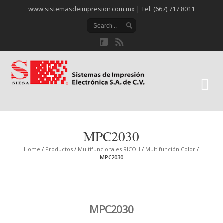
www.sistemasdeimpresion.com.mx | Tel. (667) 717 8011
Si
Ele
MPC2030
Home
/
Productos
/
Multifuncionales RICOH
/
Multifunción Color
/
MPC2030
MPC2030