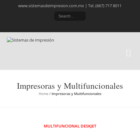
www.sistemasdeimpresion.com.mx | Tel. (667) 717 8011
Si
Ele
Impresoras y Multifuncionales
Home
/
Impresoras y Multifuncionales
MULTIFUNCIONAL DESKJET