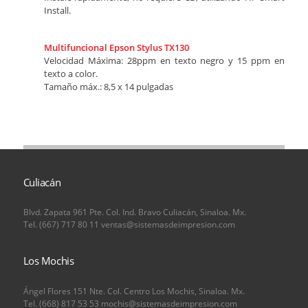
Install.
Multifuncional Epson Stylus TX130
Velocidad Máxima: 28ppm en texto negro y 15 ppm en
texto a color.
Tamaño máx.: 8,5 x 14 pulgadas
Culiacán
Blvd. Zapata 961 Pte. Col. Ind. Bravo Culiacán, Sinaloa. Mx.
Tel. (667) 717 80 11 ventas@sistemasdeimpresion.com
Los Mochis
Ángel Flores 151 Nte. Col. Centro Los Mochis, Sinaloa. Mx.
Tel. (668) 817 53 53 mochis@sistemasdeimpresion.com