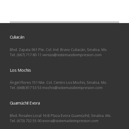
Culiacán
Blvd. Zapata 961 Pte. Col. Ind. Bravo Culiacán, Sinaloa. Mx.
Tel. (667) 717 80 11 ventas@sistemasdeimpresion.com
Los Mochis
Ángel Flores 151 Nte. Col. Centro Los Mochis, Sinaloa. Mx.
Tel. (668) 817 53 53 mochis@sistemasdeimpresion.com
Guamúchil Evora
Blvd. Rosales Local 16-B Plaza Evora Guamúchil, Sinaloa. Mx.
Tel. (673) 732 55 00 evora@sistemadeimpresion.com